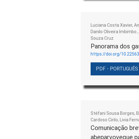
Luciana Costa Xavier, A
Danilo Oliveira Imbimbo
Souza Cruz
Panorama dos ga
https://doi.org/10.2256
PDF - PORTUGUÊS
Stéfani Sousa Borges, B
Cardoso Cirilo, Livia F
Comunicação brev
abeparvoveque pa