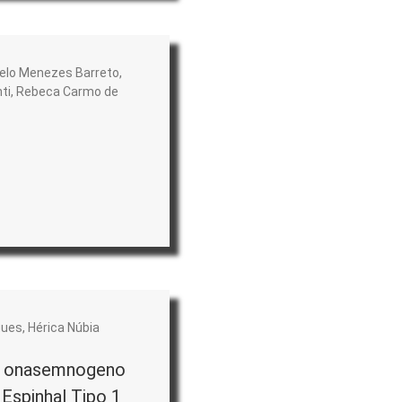
gelo Menezes Barreto,
nti, Rebeca Carmo de
ues, Hérica Núbia
do onasemnogeno
Espinhal Tipo 1