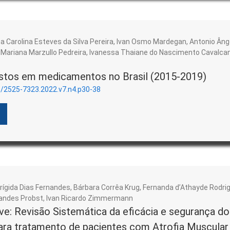
na Carolina Esteves da Silva Pereira, Ivan Osmo Mardegan, Antonio Ân
 , Mariana Marzullo Pedreira, Ivanessa Thaiane do Nascimento Cavalca
stos em medicamentos no Brasil (2015-2019)
3/2525-7323.2022.v7.n4.p30-38
rígida Dias Fernandes, Bárbara Corrêa Krug, Fernanda d’Athayde Rodrig
ernandes Probst, Ivan Ricardo Zimmermann
e: Revisão Sistemática da eficácia e segurança 
ra tratamento de pacientes com Atrofia Muscular 