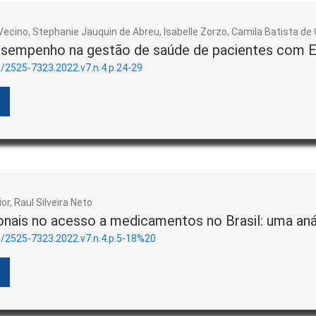
Vecino, Stephanie Jauquin de Abreu, Isabelle Zorzo, Camila Batista de O
esempenho na gestão de saúde de pacientes com E
3/2525-7323.2022.v7.n.4.p.24-29
r, Raul Silveira Neto
onais no acesso a medicamentos no Brasil: uma aná
3/2525-7323.2022.v7.n.4.p.5-18%20