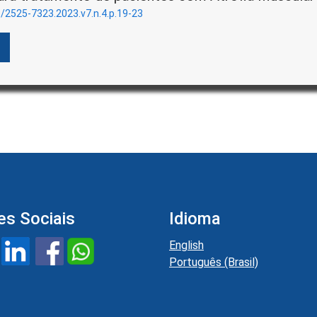
3/2525-7323.2023.v7.n.4.p.19-23
es Sociais
Idioma
English
Português (Brasil)