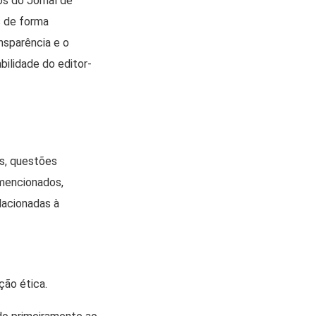
os do Jornal de
s de forma
nsparência e o
bilidade do editor-
os, questões
 mencionados,
lacionadas à
ção ética.