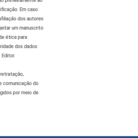
do primeiramente ao
ificação. Em caso
filiação dos autores
jeitar um manuscrito
de ética para
gridade dos dados
Editor.
retratação,
te comunicação do
igidos por meio de