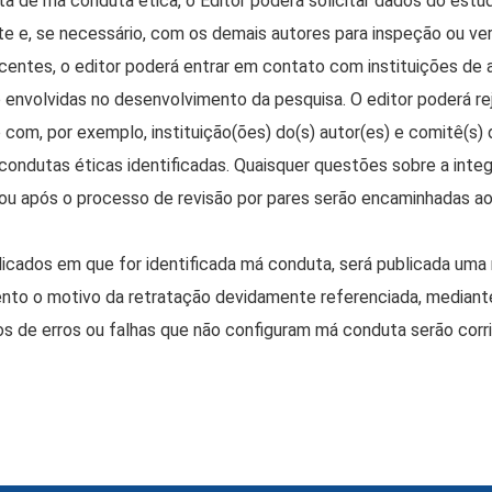
a de má conduta ética, o Editor poderá solicitar dados do estu
e e, se necessário, com os demais autores para inspeção ou ver
entes, o editor poderá entrar em contato com instituições de a
 envolvidas no desenvolvimento da pesquisa. O editor poderá re
 com, por exemplo, instituição(ões) do(s) autor(es) e comitê(s) 
condutas éticas identificadas. Quaisquer questões sobre a inte
ou após o processo de revisão por pares serão encaminhadas ao 
blicados em que for identificada má conduta, será publicada uma 
ento o motivo da retratação devidamente referenciada, median
sos de erros ou falhas que não configuram má conduta serão corr