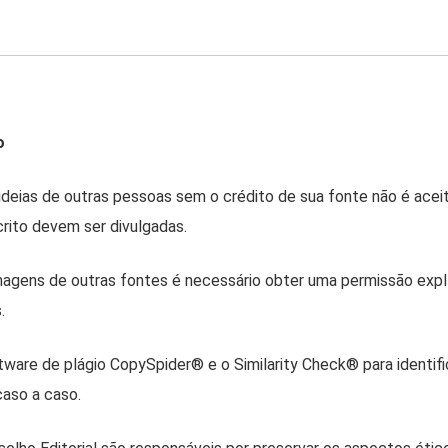
o
ideias de outras pessoas sem o crédito de sua fonte não é acei
crito devem ser divulgadas.
magens de outras fontes é necessário obter uma permissão expl
.
ftware de plágio CopySpider® e o Similarity Check® para identif
caso a caso.