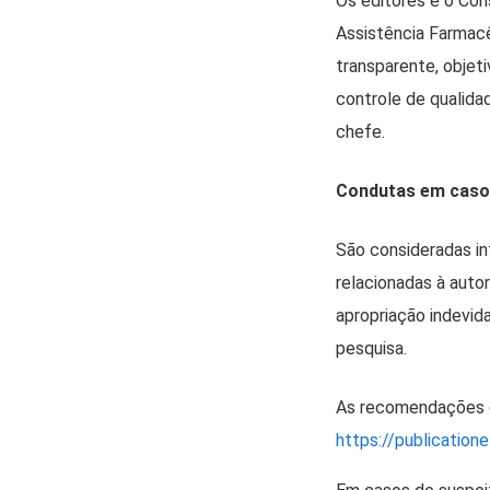
Os editores e o Con
Assistência Farmac
transparente, objet
controle de qualida
chefe.
Condutas em casos
São consideradas in
relacionadas à auto
apropriação indevid
pesquisa.
As recomendações
https://publication