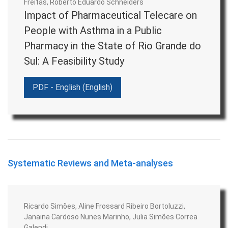
Freitas, Roberto Eduardo Schneiders
Impact of Pharmaceutical Telecare on
métodos e políticas públicas do Sistema Único de Saúde.
People with Asthma in a Public
ESCOPO
Pharmacy in the State of Rio Grande do
Sul: A Feasibility Study
O
JAFF
publica trabalhos nos campos da Assistência
Farmacêutica, da Avaliação de Tecnologias em Saúde e da
PDF - English (English)
Farmacoeconomia entendidos como:
No campo da
Assistência Farmacêutica
, se inserem
as questões que envolvem as áreas da Política de
Assistência Farmacêutica, acesso a medicamentos,
Systematic Reviews and Meta-analyses
uso racional de medicamentos, implantação de novos
serviços, monitoramento e avaliação, financiamento,
gestão e protocolos clínicos. Inserem-se, também,
Ricardo Simões, Aline Frossard Ribeiro Bortoluzzi,
aquelas relacionadas à Farmácia Hospitalar, à
Janaina Cardoso Nunes Marinho, Julia Simões Correa
Galendi