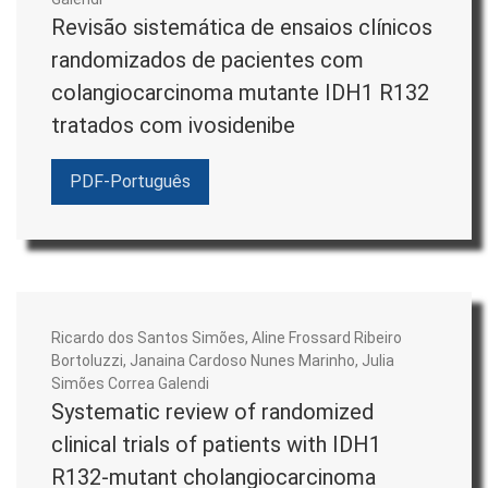
Farmácia Clinica, Atenção Farmacêutica,
Revisão sistemática de ensaios clínicos
Farmacovigilância e Erros de Medicação.
randomizados de pacientes com
No campo da
Avaliação de Tecnologias em Saúde
,
colangiocarcinoma mutante IDH1 R132
incluem-se questões relacionadas à avaliação e
tratados com ivosidenibe
gestão de tecnologias, particularmente quanto a
eficácia, efetividade, dados de vida de real e
PDF-Português
tecnologias emergentes.
No campo da
Farmacoeconomia
, incluem-se
questões relacionadas a avaliações econômicas
incluindo os estudos sobre o custo das doenças,
análise de custos, análise de custo-consequência,
Ricardo dos Santos Simões, Aline Frossard Ribeiro
Bortoluzzi, Janaina Cardoso Nunes Marinho, Julia
custo-efetividade, custo-utilidade, custo-benefício,
Simões Correa Galendi
custo-minimização e estudos de impacto
Systematic review of randomized
orçamentário e de financiamento.
clinical trials of patients with IDH1
R132-mutant cholangiocarcinoma