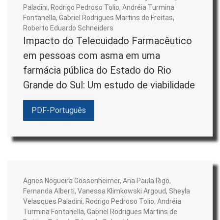
legalmente os artigos para reutilização, sem
Paladini, Rodrigo Pedroso Tolio, Andréia Turmina
Fontanella, Gabriel Rodrigues Martins de Freitas,
permissão ou taxas, para praticamente qualquer
Roberto Eduardo Schneiders
finalidade. Qualquer pessoa pode copiar,
Impacto do Telecuidado Farmacêutico
distribuir ou reutilizar esses artigos, desde que o
em pessoas com asma em uma
autor e a fonte original sejam devidamente
farmácia pública do Estado do Rio
citados.
Grande do Sul: Um estudo de viabilidade
MISSÃO
PDF-Português
Estimular e difundir a produção científica nacional e
práticas inovadoras e promover o debate dos grandes
temas e os principais desafios no âmbito da assistência
farmacêutica, das avaliações de tecnologia em saúde, da
Agnes Nogueira Gossenheimer, Ana Paula Rigo,
Farmacoeconomia e sua aplicação, além de propiciar o
Fernanda Alberti, Vanessa Klimkowski Argoud, Sheyla
Velasques Paladini, Rodrigo Pedroso Tolio, Andréia
intercâmbio de conhecimentos entre pesquisadores,
Turmina Fontanella, Gabriel Rodrigues Martins de
profissionais e gestores da saúde e debater sobre