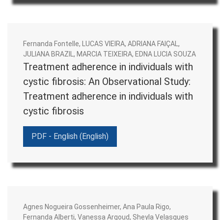
review). Os avaliadores são escolhidos entre
profissionais de instituições diferentes da que
se vinculam os autores e considerando a
Fernanda Fontelle, LUCAS VIEIRA, ADRIANA FAIÇAL,
expertise na temática abordada. Os autores
JULIANA BRAZIL, MARCIA TEIXEIRA, EDNA LUCIA SOUZA
poderão optar por um ou mais meios de peer
Treatment adherence in individuals with
review informado oferecidos pelo periódico.
cystic fibrosis: An Observational Study:
Periodicidade de publicação:
o JAFF realiza
Treatment adherence in individuals with
publicações de forma contínua, disponibilizando
cystic fibrosis
os artigos online assim que finalizados. As
publicações são organizadas em quatro edições
PDF - English (English)
anuais.
Licenciamento:
o JAFF aplica a licença
Creative Commons Attribution (CC BY) aos
trabalhos publicados no jornal. Sob esta licença,
Agnes Nogueira Gossenheimer, Ana Paula Rigo,
os autores concordam em disponibilizar
Fernanda Alberti, Vanessa Argoud, Sheyla Velasques