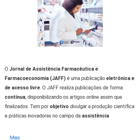
O
Jornal de Assistência Farmacêutica e
Farmacoeconomia (JAFF)
é uma publicação
eletrônica e
de acesso livre
. O JAFF realiza publicações de forma
contínua
, disponibilizando os artigos online assim que
finalizados. Tem por
objetivo
divulgar a produção científica
e práticas inovadoras no campo da
assistência
farmacêutica
, da
avaliação de tecnologias em saúde
e
da
Farmacoeconomia
e a debater questões relevantes
Mais