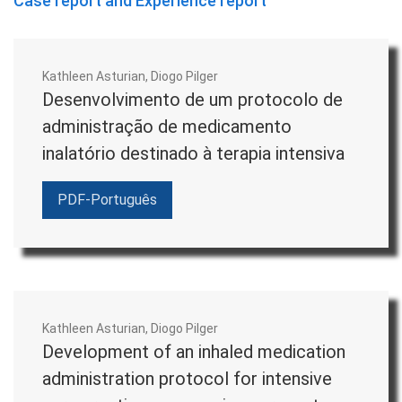
Case report and Experience report
coordenação da equipe editorial no que diz respeito à
normalização, tradução, revisão e projeto gráfico; e pela
comunicação do Corpo Editorial da revista com autores,
Kathleen Asturian, Diogo Pilger
Conselho Editorial e avaliadores.
Desenvolvimento de um protocolo de
administração de medicamento
É competência do Editor Científico a avaliação preliminar
inalatório destinado à terapia intensiva
dos materiais submetidos a publicação quanto a sua
adequação à linha editorial e às normas da revista,
PDF-Português
deliberando quanto a sua admissibilidade para iniciar o
processo de seleção e edição.
Conselho Editorial
Kathleen Asturian, Diogo Pilger
O Conselho Editorial é responsável pela política editorial e
Development of an inhaled medication
pela qualidade científica da revista.
administration protocol for intensive