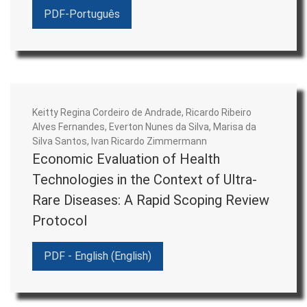
PDF-Português
O corpo de avaliadores é composto por especialistas em
Farmácia, Avaliação de Tecnologias em Saúde,
Farmacoeconomia, Saúde Pública, Saúde Coletiva e outras
áreas de conhecimento afins com o escopo da revista, com
notória atuação acadêmica, científica ou profissional,
Keitty Regina Cordeiro de Andrade, Ricardo Ribeiro
interessados em contribuir com a revista.
Alves Fernandes, Everton Nunes da Silva, Marisa da
Silva Santos, Ivan Ricardo Zimmermann
Economic Evaluation of Health
Especialistas não participantes desse grupo poderão,
Technologies in the Context of Ultra-
eventualmente, ser convidados em razão de seu
Rare Diseases: A Rapid Scoping Review
conhecimento ou experiência em alguma matéria
Protocol
específica objeto de trabalho submetido à publicação na
revista.
PDF - English (English)
O avaliador deverá opinar sobre se o material preenche ou
não os critérios de possuir mérito científico e contribuir