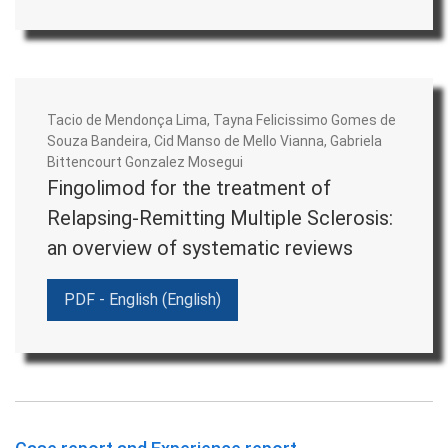
Responsável, em cooperação com o Conselho Editorial,
pela política editorial da revista; por suas relações
institucionais e pela comunicação com o editor
Tacio de Mendonça Lima, Tayna Felicissimo Gomes de
institucional, parceiros, colaboradores e financiadores.
Souza Bandeira, Cid Manso de Mello Vianna, Gabriela
Bittencourt Gonzalez Mosegui
Editor chefe
Fingolimod for the treatment of
Relapsing-Remitting Multiple Sclerosis:
Responsável, em cooperação com o Conselho Editorial,
an overview of systematic reviews
pela política editorial da revista; por suas relações
institucionais e pela comunicação com o editor
PDF - English (English)
institucional, parceiros, colaboradores e financiadores.
Editor científico
Responsável pelo gerenciamento da revista; pela