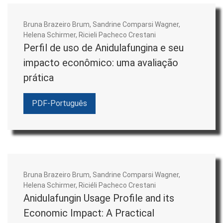
abordagem mais direta para a captação de nosso público-
alvo. Ademais, recentemente criamos um perfil no
LinkedIn
,
Bruna Brazeiro Brum, Sandrine Comparsi Wagner,
com o finalidade de ampliar a divulgação das novas edições
Helena Schirmer, Ricieli Pacheco Crestani
Perfil de uso de Anidulafungina e seu
e artigos, ampliando o impacto e a visibilidade do JAFF.
impacto econômico: uma avaliação
Compromisso com a Ciência Aberta
prática
O JAFF adota práticas editoriais compatíveis com os
PDF-Português
princípios da
Ciência Aberta
, promovendo a transparência,
a colaboração e a reprodutibilidade na produção do
conhecimento.
Preprints
: São aceitos manuscritos
Bruna Brazeiro Brum, Sandrine Comparsi Wagner,
previamente depositados em repositórios de
Helena Schirmer, Riciéli Pacheco Crestani
preprints reconhecidos, como o
SciELO
Anidulafungin Usage Profile and its
Preprints
. A submissão nesses repositórios não
Economic Impact: A Practical